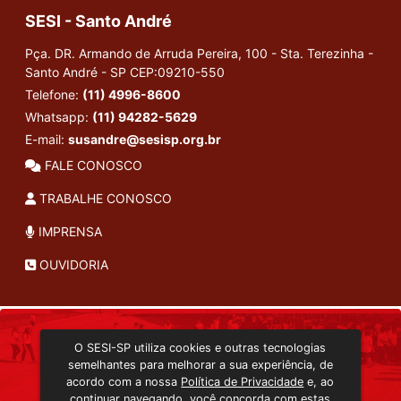
SESI - Santo André
Pça. DR. Armando de Arruda Pereira, 100 - Sta. Terezinha -
Santo André - SP
CEP:09210-550
Telefone:
(11) 4996-8600
Whatsapp:
(11) 94282-5629
E-mail:
susandre@sesisp.org.br
FALE CONOSCO
TRABALHE CONOSCO
IMPRENSA
OUVIDORIA
INSTITUCIONAL
O SESI-SP utiliza cookies e outras tecnologias
TRANSMISSÃO ON-LINE
semelhantes para melhorar a sua experiência, de
EDITORA SESI-SP
acordo com a nossa
Política de Privacidade
e, ao
CONSULTA AO ACERVO
continuar navegando, você concorda com estas