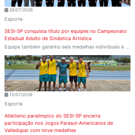
28/07/2026
Esporte
SESI-SP conquista título por equipes no Campeonato
Estadual Adulto de Ginástica Artística
Equipe também garantiu seis medalhas individuais e teve Rebeca Procópio como campeã do Individual Geral
15/07/2026
Esporte
Atletismo paralímpico do SESI-SP encerra
participação nos Jogos Parasul-Americanos de
Valledupar com nove medalhas