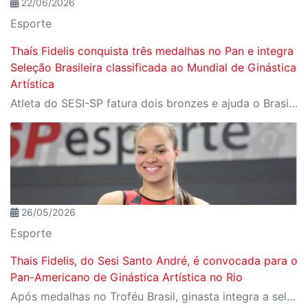
22/06/2026
Esporte
Thaís Fidelis conquista três medalhas no Pan e integra
Seleção Brasileira classificada ao Mundial de Ginástica
Artística
Atleta do SESI-SP fatura dois bronzes e ajuda o Brasil a garantir prata por equipes no Rio de Janeiro; desempenho assegura vaga da Seleção no Campeonato Mundial
26/05/2026
Esporte
Thais Fidelis, do Sesi Santo André, é convocada para o
Pan-Americano de Ginástica Artística no Rio
Após medalhas no Troféu Brasil, ginasta integra a seleção brasileira adulta em competição que reúne as principais potências do continente