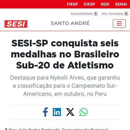
Observação:
FIESP
CIESP
SESI
SENAI
este
Acessibilidade
5
Alto Contraste
6
site
SANTO ANDRÉ
inclui
um
sistema
SESI-SP conquista seis
de
acessibilidade.
medalhas no Brasileiro
Sub-20 de Atletismo
Destaque para Nykolli Alves, que garantiu
a classificação para o Campeonato Sul-
Americano, em outubro, no Peru
Por: João Pedro Dechechi, Comunicação Regional